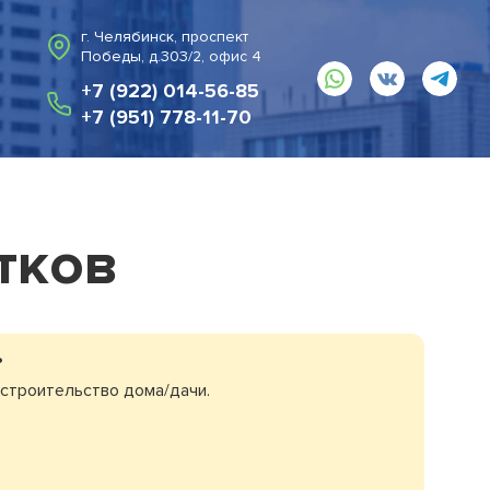
г. Челябинск, проспект
Победы, д.303/2, офис 4
+7 (922) 014-56-85
+7 (951) 778-11-70
тков
?
 строительство дома/дачи
.