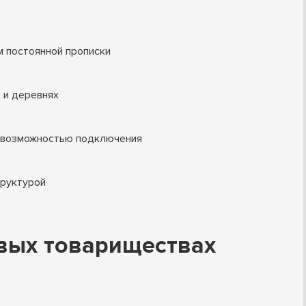
м постоянной прописки
 и деревнях
ли возможностью подключения
труктурой
овых товариществах