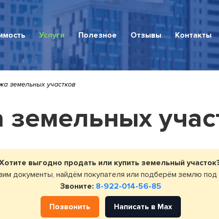
имость
Услуги
Полезное
Отзывы
Контакты
движимость
жа земельных участков
 земельных учас
квартира
ное жилье
Хотите выгодно продать или купить земельный участок
ные участки
вим документы, найдём покупателя или подберём землю под
Звоните:
8-922-014-56-85
ческая недвижимость
Позвонить
Написать в Max