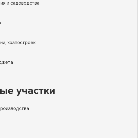
ния и садоводства
к
ни, хозпостроек
юджета
ые участки
производства