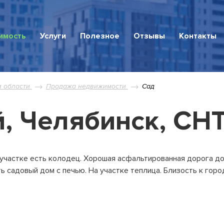
имость
Услуги
Полезное
Отзывы
Контакты
движимость
и области
Продажа недвижимости
Сад
й, Челябинск, СН
квартира
ное жилье
 участке есть колодец. Хорошая асфальтированная дорога д
ь садовый дом с печью. На участке теплица. Близость к горо
ные участки
ческая недвижимость