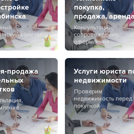
стройке
покупка,
ябинска
продажа, аренд
йный
Консультации,
инский капитал
сопровождение,
оформление
ля-продажа
Услуги юриста п
ельных
недвижимости
тков
Проверим
недвижимость перед
льтация,
покупкой
мление