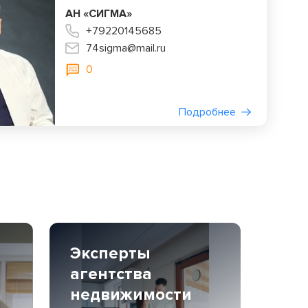
АН «СИГМА»
+79220145685
74sigma@mail.ru
0
Подробнее
Эксперты
агентства
недвижимости