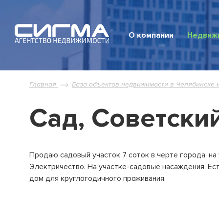
О компании
Недвиж
Вся не
Главная
База объектов недвижимости в Челябинске 
Сад, Советски
Новая 
Вторич
Дома
Продаю садовый участок 7 соток в черте города, на
Электричество. На участке-садовые насаждения. Ест
Земель
дом для круглогодичного проживания.
Коммер
Cад