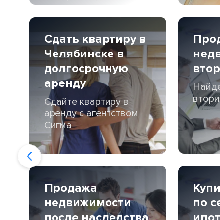
Сдать квартиру в
Прод
Челябинске в
нед
долгосрочную
втор
аренду
Найде
втори
Сдайте квартиру в
аренду с агентством
Сигма
Продажа
Купи
недвижимости
по с
после наследства
ипот