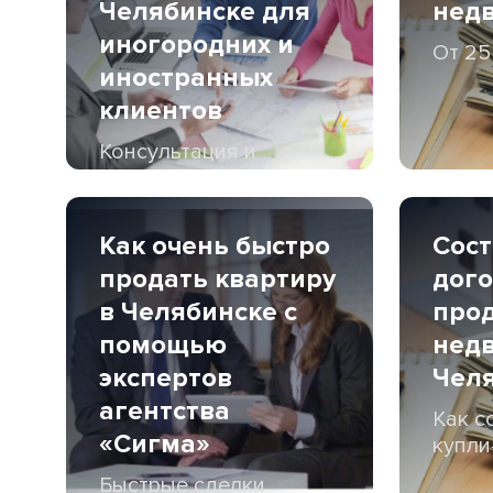
Челябинске для
нед
иногородних и
От 25
иностранных
клиентов
Консультация и
оформление
Как очень быстро
Сос
продать квартиру
дого
в Челябинске с
про
помощью
нед
экспертов
Чел
агентства
Как с
«Сигма»
купли
Быстрые сделки