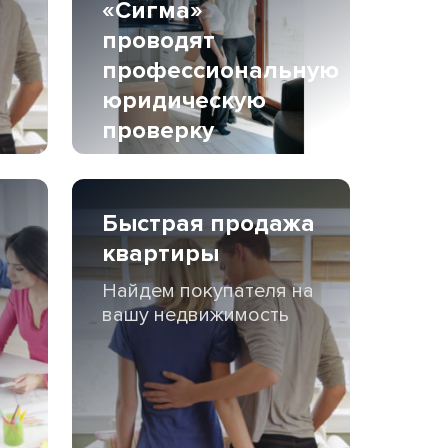
«Сигма»
проводят
профессиональную
юридическую
проверку
квартиры перед
покупкой
Быстрая продажа
С нами надёжно
квартиры
Найдем покупателя на
вашу недвижимость
?