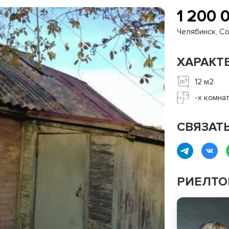
1
200
0
Челябинск, С
ное жилье
ХАРАКТ
ческая недвижимость
12 м2
-х комна
СВЯЗАТ
РИЕЛТО