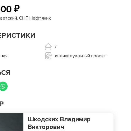
00 ₽
оветский, СНТ Нефтяник
ЕРИСТИКИ
/
тная
индивидуальный проект
ЬСЯ
Р
Шкодских Владимир
Викторович