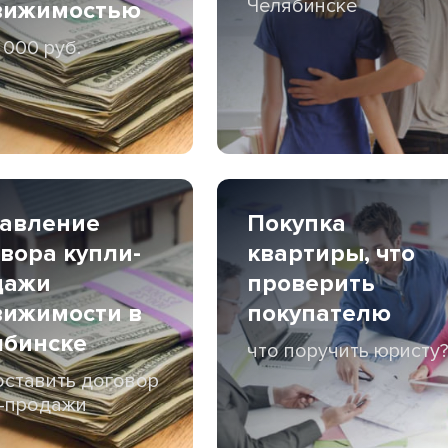
Челябинске
вижимостью
 000 руб.
тавление
Покупка
вора купли-
квартиры, что
дажи
проверить
вижимости в
покупателю
ябинске
что поручить юристу
оставить договор
-продажи