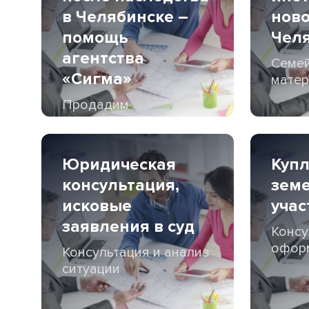
в Челябинске –
ново
помощь
Чел
агентства
Семе
«Сигма»
матер
Продадим
недвижимость после
наследства
Юридическая
Куп
консультация,
зем
исковые
учас
заявления в суд
Консу
офор
Консультация и анализ
ситуации