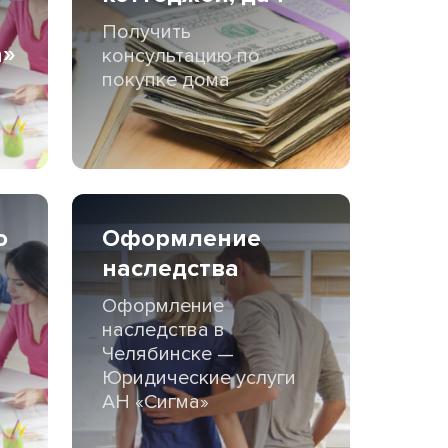
Получить
а»
консультацию по
покупке дома
о
Оформление
наследства
Оформление
наследства в
Челябинске —
Юридические услуги
АН «Сигма»