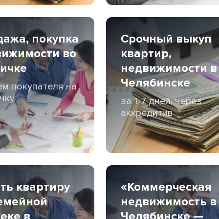
ажа, покупка
Срочный выкуп
вижимости во
квартир,
ичке
недвижимости в
Челябинске
м покупателя на
чку
за 1-7 дней, через
аккредитив
ть квартиру
«Коммерческая
емейной
недвижимость в
еке в
Челябинске —